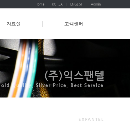
Home
KOREA
ENGLISH
Admin
자료실
고객센터
(주)익스팬텔
old Quality, Silver Price, Best Service
EXPANTEL