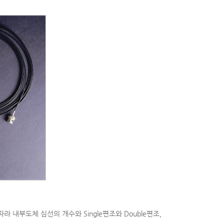
따라 내부도체 심선의 개수와 Single편조와 Double편조,