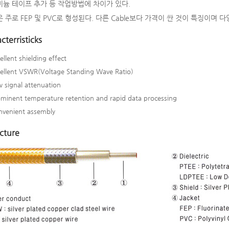
늄 테이프 추가 등 작업방법에 차이가 있다.
 주로 FEP 및 PVC로 형성된다. 다른 Cable보다 가격이 싼 것이 특징이며 
cterristicks
ellent shielding effect
ellent VSWR(Voltage Standing Wave Ratio)
 signal attenuation
minent temperature retention and rapid data processing
venient assembly
cture